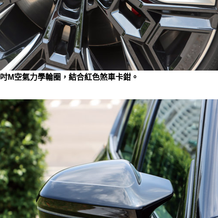
21吋M空氣力學輪圈，結合紅色煞車卡鉗。