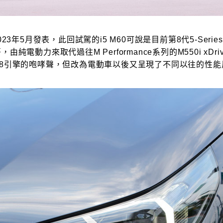
023年5月發表，此回試駕的i5 M60可說是目前第8代5-Serie
由純電動力來取代過往M Performance系列的M550i xDr
V8引擎的咆哮聲，但改為電動車以後又呈現了不同以往的性能