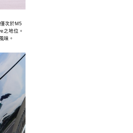
s僅次於M5
ive之地位。
風味。