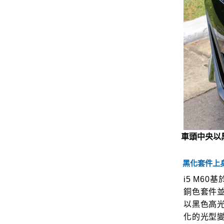
車頭中央以
黑化套件上
i5 M60
銅色套件
以黑色高
化的光型