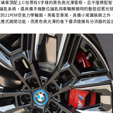
璃車頂配上C柱帶有5字樣的黑色高光澤窗框，且不僅標配智慧C
s 免鑰匙系統，還具備手機數位鑰匙與車輛解鎖時的動態迎賓光
配的21吋M空氣力學輪圈。再看至車尾，具備小尾翼裝飾之外
感應式啟閉功能，而黑色高光澤的後下擾流還擁有分流器的設