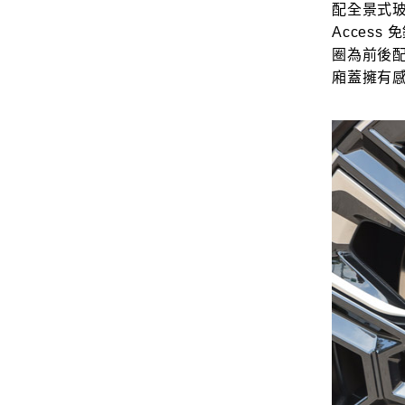
配全景式玻
Acces
圈為前後
廂蓋擁有