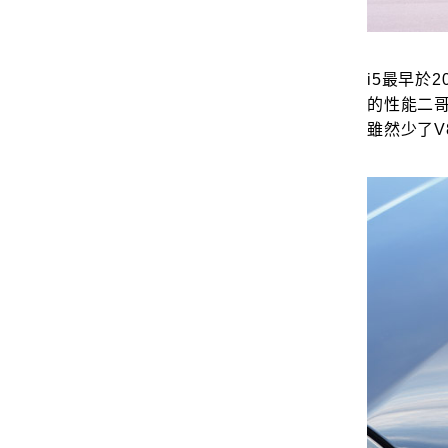
i5最早於2
的性能二哥，
雖然少了