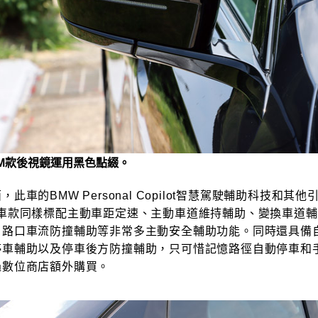
M款後視鏡運用黑色點綴。
此車的BMW Personal Copilot智慧駕駛輔助科技和其
W車款同樣標配主動車距定速、主動車道維持輔助、變換車道
、路口車流防撞輔助等非常多主動安全輔助功能。同時還具備
停車輔助以及停車後方防撞輔助，只可惜記憶路徑自動停車和
過數位商店額外購買。