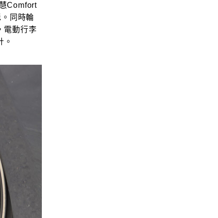
omfort
毯。同時輪
，電動行李
計。