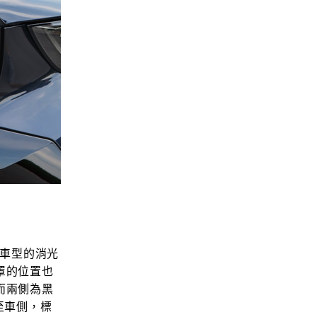
前代車型的消光
罩的位置也
而兩側為黑
至車側，標