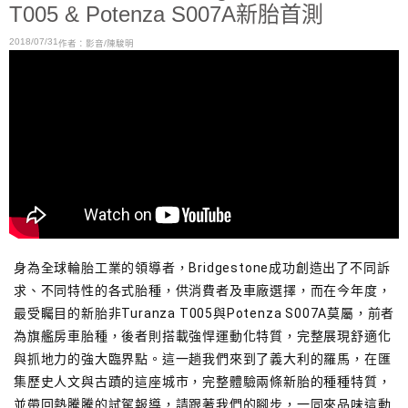
T005 & Potenza S007A新胎首測
2018/07/31
作者：影音/陳駿明
身為全球輪胎工業的領導者，Bridgestone成功創造出了不同訴
求、不同特性的各式胎種，供消費者及車廠選擇，而在今年度，
最受矚目的新胎非Turanza T005與Potenza S007A莫屬，前者
為旗艦房車胎種，後者則搭載強悍運動化特質，完整展現舒適化
與抓地力的強大臨界點。這一趟我們來到了義大利的羅馬，在匯
集歷史人文與古蹟的這座城市，完整體驗兩條新胎的種種特質，
並帶回熱騰騰的試駕報導，請跟著我們的腳步，一同來品味這動