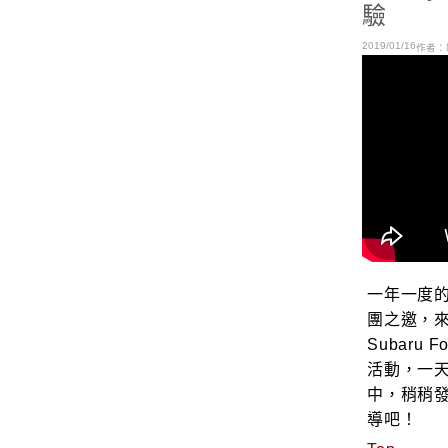
驗
2019/01/16
作者：
一年一度
團之邀，來
Subaru
活動，一
中，稍稍
導吧！