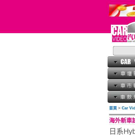
首頁
>
Car V
海外新車
日系Hybr