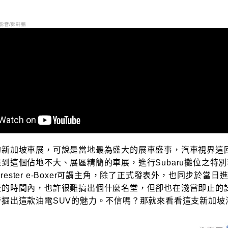
影音/鄭軒鵬
的新加坡車展，可說是當地最為盛大的展車盛事，汽車視界這
到這個佔地不大、展區精簡的車展，進行Subaru攤位之特
 Forester e-Boxer可謂主角，除了正式發表外，也同步於當
天的時間內，也許很難搞出個什麼名堂，但卻也在淺嘗即止的
發掘出這款油電SUV的魅力。不信嗎？那就來看看這支新加坡