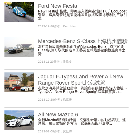
Ford New Fiesta
New Fiesta所搭載、即將進入國內市場的1.0升EcoBoost
引擎，這具引擎將是東協地區首款搭載獲得專利的三缸引
擎...
2013-12-20
作者：Kent Hsu
Mercedes-Benz S-Class上海杭州體驗
為打造頂級豪華車款而生的Mercedes-Benz，旗下的S-
Class以無可取代的造車工藝及全球最熱銷的旗艦房車之
勢...
2013-11-20
作者：徐章竣
Jaguar F-Type&Land Rover All-New
Range Rover Sport北京試駕
在此次海外試駕活動當中，為讓所有媒體們能深入體驗F-
Type及All-New Range Rover Sport的深厚操駕實力...
2013-10-28
作者：徐章竣
All New Mazda 6
全新Mazda6將魂動精髓—充滿生命活力的動感表現、速
度感、炫目驚豔的各方面，如藝術品般地展現...
2013-08-08
作者：黃世煒