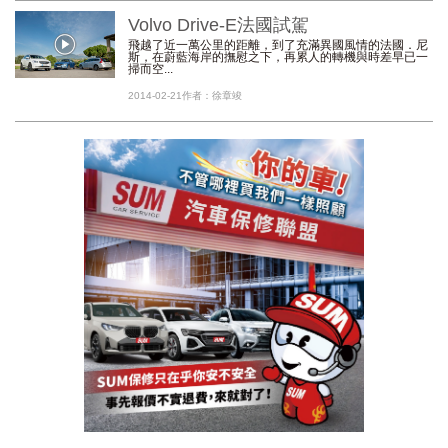
Volvo Drive-E法國試駕
飛越了近一萬公里的距離，到了充滿異國風情的法國．尼
斯，在蔚藍海岸的撫慰之下，再累人的轉機與時差早已一
掃而空...
2014-02-21
作者：徐章竣