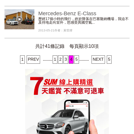
Mercedes-Benz E-Class
歷經17個小時的飛行，終於降落在巴塞隆納機場，我迫不
及待地走向室外，想感受異國空氣...
2013-05-21
作者：黃世煒
共計41條記錄 每頁顯示10項
........
........
1
PREV
1
2
3
4
5
NEXT
5