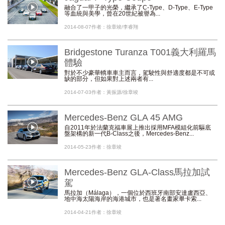
融合了一甲子的光榮，繼承了C-Type、D-Type、E-Type
等血統與美學，曾在20世紀被譽為...
2014-08-07
作者：徐章竣/李睿翔
Bridgestone Turanza T001義大利羅馬
體驗
對於不少豪華轎車車主而言，駕駛性與舒適度都是不可或
缺的部分，但如果對上述兩者有...
2014-07-03
作者：黃振源/徐章竣
Mercedes-Benz GLA 45 AMG
自2011年於法蘭克福車展上推出採用MFA模組化前驅底
盤架構的新一代B-Class之後，Mercedes-Benz...
2014-05-23
作者：徐章竣
Mercedes-Benz GLA-Class馬拉加試
駕
馬拉加（Málaga），一個位於西班牙南部安達盧西亞、
地中海太陽海岸的海港城市，也是著名畫家畢卡索...
2014-04-21
作者：徐章竣