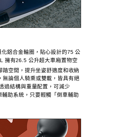
吋輕量化鋁合金輪圈，貼心設計的75 公
L 擁有26.5 公升超大車廂置物空
的腳踏空間，提升坐姿舒適度和收納
一，無論個人騎乘或雙載，皆具有絕
，透過結構與重量配置，可減少
倒車輔助系統，只要輕觸「倒車輔助