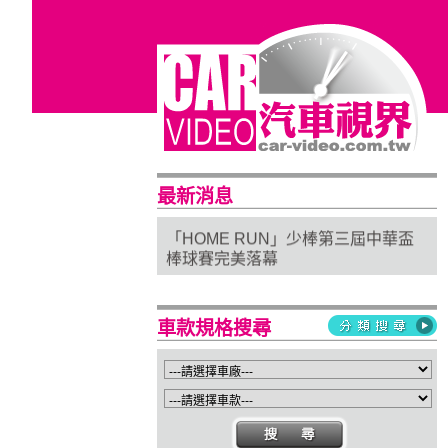
普利司通穩馭前行 四大系列改款齊發
進化未來
最新消息
「HOME RUN」少棒第三屆中華盃
棒球賽完美落幕
亞太首座 Stellantis Brand House 據
點台中亮相
Suzuki 新北土城旗艦店盛大開幕
車款規格搜尋
Isuzu屏東2S新據點開幕 強化南台灣
服務網絡