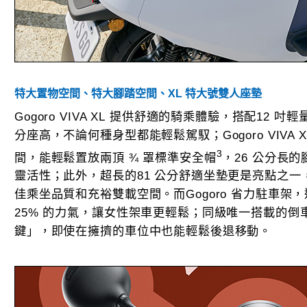
特大置物空間、特大
腳
踏空間、
XL
特大號雙人座墊
Gogoro VIVA XL 提供舒適的騎乘體驗，搭配12 
分座高，不論何種身型都能輕鬆駕馭；Gogoro VIVA X
3
間，能輕鬆置放兩頂 ¾ 罩標準安全帽
，26 公分長
靈活性；此外，超長的81 公分舒適坐墊更是亮點之
佳乘坐品質和充裕雙載空間。而Gogoro 省力駐車架
25% 的力氣，讓女性架車更輕鬆；同級唯一搭載的
鍵」，即使在擁擠的車位中也能輕鬆後退移動。