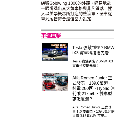
綜觀Goldwing 1800的外觀，輕易地能
一眼辨識出其大氣車格與非凡質感，揉
入以美學概念所打造的整流罩，全車從
車到尾皆符合最佳空力設定...
車壇直擊
Tesla 強敵到來？BMW
iX3 實車科技搶先看！
Tesla 強敵到來？BMW iX3
實車科技搶先看！
Alfa Romeo Junior 正
式發表！139.8萬起，
純電 280匹、Hybrid 油
耗破 21km/L，雙車型
該怎麼選？
Alfa Romeo Junior 正式登
台！以雙車型、139.8萬起的
售價挑戰 BSUV 市場...