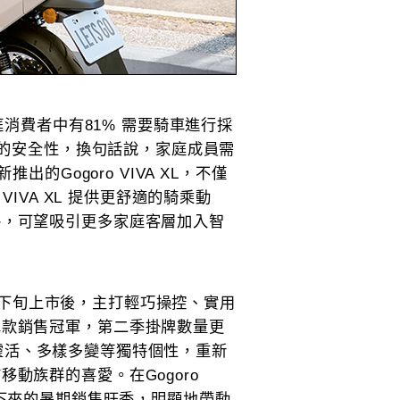
庭消費者中有81% 需要騎車進行採
乘時的安全性，換句話說，家庭成員需
的Gogoro VIVA XL，不僅
o VIVA XL 提供更舒適的騎乘動
格，可望吸引更多家庭客層加入智
在今年二月下旬上市後，主打輕巧操控、實用
車款銷售冠軍，第二季掛牌數量更
小巧靈活、多樣多變等獨特個性，重新
動族群的喜愛。在Gogoro
線將在接下來的暑期銷售旺季，明顯地帶動