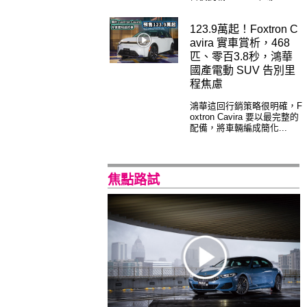
123.9萬起！Foxtron C
avira 實車賞析，468
匹、零百3.8秒，鴻華
國產電動 SUV 告別里
程焦慮
鴻華這回行銷策略很明確，F
oxtron Cavira 要以最完整的
配備，將車輛編成簡化...
焦點路試