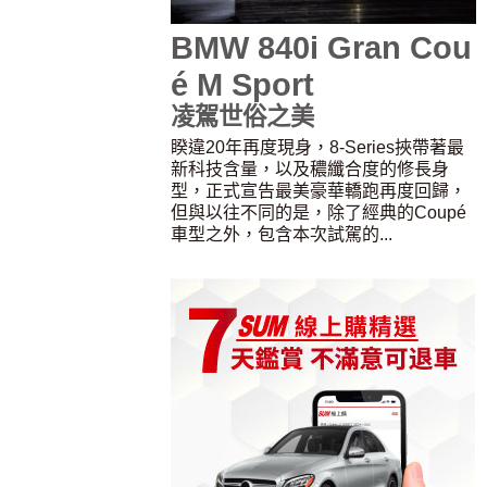
BMW 840i Gran Cou
é M Sport
凌駕世俗之美
睽違20年再度現身，8-Series挾帶著最
新科技含量，以及穠纖合度的修長身
型，正式宣告最美豪華轎跑再度回歸，
但與以往不同的是，除了經典的Coupé
車型之外，包含本次試駕的...