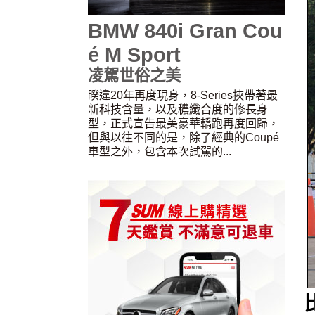
BMW 840i Gran Cou
é M Sport
凌駕世俗之美
睽違20年再度現身，8-Series挾帶著最
新科技含量，以及穠纖合度的修長身
型，正式宣告最美豪華轎跑再度回歸，
但與以往不同的是，除了經典的Coupé
車型之外，包含本次試駕的...