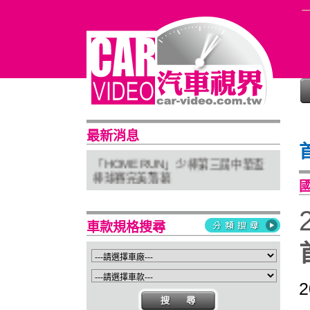
普利司通穩馭前行 四大系列改款齊發
最新消息
進化未來
「HOME RUN」少棒第三屆中華盃
棒球賽完美落幕
亞太首座 Stellantis Brand House 據
點台中亮相
Suzuki 新北土城旗艦店盛大開幕
車款規格搜尋
Isuzu屏東2S新據點開幕 強化南台灣
服務網絡
2