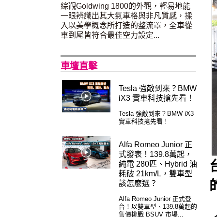
綜觀Goldwing 1800的外觀，輕易地能
一眼辨識出其大氣車格與非凡質感，揉
入以美學概念所打造的整流罩，全車從
車到尾皆符合最佳空力設定...
車壇直擊
Tesla 強敵到來？BMW
iX3 實車科技搶先看！
Tesla 強敵到來？BMW iX3
實車科技搶先看！
Alfa Romeo Junior 正
式發表！139.8萬起，
純電 280匹、Hybrid 油
耗破 21km/L，雙車型
該怎麼選？
Alfa Romeo Junior 正式登
台！以雙車型、139.8萬起的
售價挑戰 BSUV 市場...