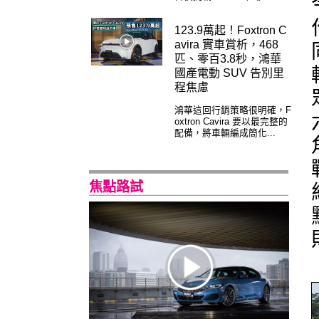
123.9萬起！Foxtron C
avira 實車賞析，468
匹、零百3.8秒，鴻華
國產電動 SUV 告別里
程焦慮
鴻華這回行銷策略很明確，F
oxtron Cavira 要以最完整的
配備，將車輛編成簡化...
焦點路試