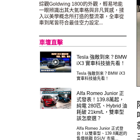
綜觀Goldwing 1800的外觀，輕易地能
一眼辨識出其大氣車格與非凡質感，揉
入以美學概念所打造的整流罩，全車從
車到尾皆符合最佳空力設定...
車壇直擊
Tesla 強敵到來？BMW
iX3 實車科技搶先看！
Tesla 強敵到來？BMW iX3
實車科技搶先看！
Alfa Romeo Junior 正
式發表！139.8萬起，
純電 280匹、Hybrid 油
耗破 21km/L，雙車型
該怎麼選？
Alfa Romeo Junior 正式登
台！以雙車型、139.8萬起的
售價挑戰 BSUV 市場...