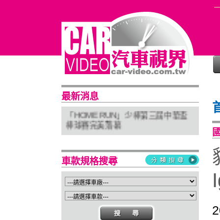
普利司通穩馭前行 四大系列改款齊發
最新消息
進化未來
「HOME RUN」少棒第三屆中華盃
棒球賽完美落幕
亞太首座 Stellantis Brand House 據
點台中亮相
Suzuki 新北土城旗艦店盛大開幕
車款規格搜尋
Isuzu屏東2S新據點開幕 強化南台灣
服務網絡
2