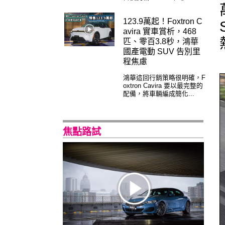
123.9萬起！Foxtron C
avira 實車賞析，468
匹、零百3.8秒，鴻華
國產電動 SUV 告別里
程焦慮
鴻華這回行銷策略很明確，F
oxtron Cavira 要以最完整的
配備，將車輛編成簡化...
焦點路試