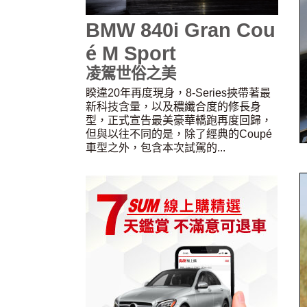
BMW 840i Gran Cou
é M Sport
凌駕世俗之美
睽違20年再度現身，8-Series挾帶著最
新科技含量，以及穠纖合度的修長身
型，正式宣告最美豪華轎跑再度回歸，
但與以往不同的是，除了經典的Coupé
車型之外，包含本次試駕的...