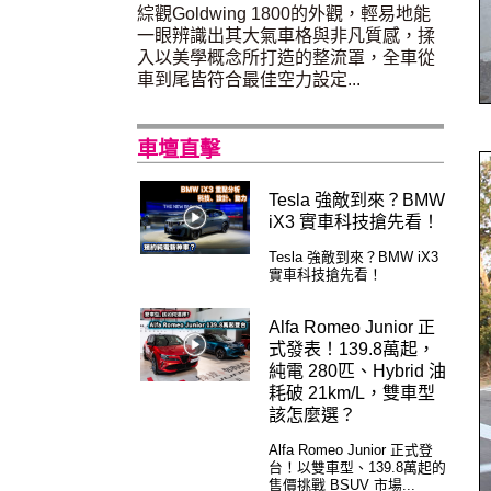
綜觀Goldwing 1800的外觀，輕易地能
一眼辨識出其大氣車格與非凡質感，揉
入以美學概念所打造的整流罩，全車從
車到尾皆符合最佳空力設定...
車壇直擊
Tesla 強敵到來？BMW
iX3 實車科技搶先看！
Tesla 強敵到來？BMW iX3
實車科技搶先看！
Alfa Romeo Junior 正
式發表！139.8萬起，
純電 280匹、Hybrid 油
耗破 21km/L，雙車型
該怎麼選？
Alfa Romeo Junior 正式登
台！以雙車型、139.8萬起的
售價挑戰 BSUV 市場...