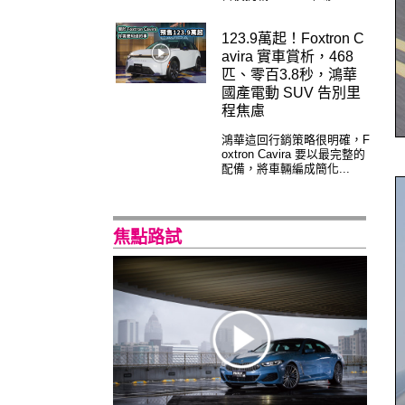
123.9萬起！Foxtron C
avira 實車賞析，468
匹、零百3.8秒，鴻華
國產電動 SUV 告別里
程焦慮
鴻華這回行銷策略很明確，F
oxtron Cavira 要以最完整的
配備，將車輛編成簡化...
焦點路試