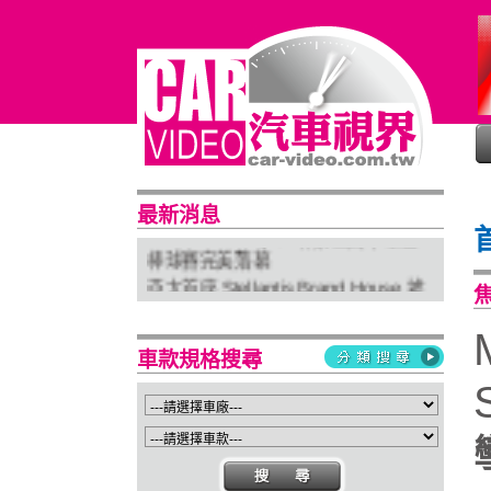
普利司通穩馭前行 四大系列改款齊發
進化未來
最新消息
「HOME RUN」少棒第三屆中華盃
棒球賽完美落幕
亞太首座 Stellantis Brand House 據
點台中亮相
Suzuki 新北土城旗艦店盛大開幕
Isuzu屏東2S新據點開幕 強化南台灣
車款規格搜尋
服務網絡