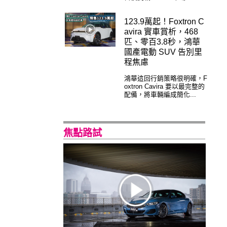
123.9萬起！Foxtron C
avira 實車賞析，468
匹、零百3.8秒，鴻華
國產電動 SUV 告別里
程焦慮
鴻華這回行銷策略很明確，F
oxtron Cavira 要以最完整的
配備，將車輛編成簡化...
焦點路試