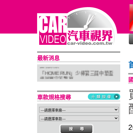
普利司通穩馭前行 四大系列改款齊發
最新消息
進化未來
「HOME RUN」少棒第三屆中華盃
棒球賽完美落幕
亞太首座 Stellantis Brand House 據
點台中亮相
車款規格搜尋
Suzuki 新北土城旗艦店盛大開幕
Isuzu屏東2S新據點開幕 強化南台灣
服務網絡
2