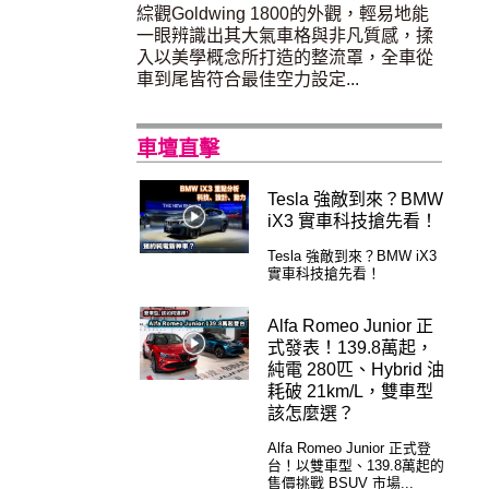
綜觀Goldwing 1800的外觀，輕易地能
一眼辨識出其大氣車格與非凡質感，揉
入以美學概念所打造的整流罩，全車從
車到尾皆符合最佳空力設定...
車壇直擊
Tesla 強敵到來？BMW
iX3 實車科技搶先看！
Tesla 強敵到來？BMW iX3
實車科技搶先看！
Alfa Romeo Junior 正
式發表！139.8萬起，
純電 280匹、Hybrid 油
耗破 21km/L，雙車型
該怎麼選？
Alfa Romeo Junior 正式登
台！以雙車型、139.8萬起的
售價挑戰 BSUV 市場...