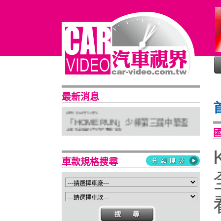
普利司通穩馭前行 四大系列改款齊發
最新消息
進化未來
「HOME RUN」少棒第三屆中華盃
棒球賽完美落幕
亞太首座 Stellantis Brand House 據
點台中亮相
車款規格搜尋
Suzuki 新北土城旗艦店盛大開幕
Isuzu屏東2S新據點開幕 強化南台灣
服務網絡