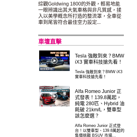
綜觀Goldwing 1800的外觀，輕易地能
一眼辨識出其大氣車格與非凡質感，揉
入以美學概念所打造的整流罩，全車從
車到尾皆符合最佳空力設定...
車壇直擊
Tesla 強敵到來？BMW
iX3 實車科技搶先看！
Tesla 強敵到來？BMW iX3
實車科技搶先看！
Alfa Romeo Junior 正
式發表！139.8萬起，
純電 280匹、Hybrid 油
耗破 21km/L，雙車型
該怎麼選？
Alfa Romeo Junior 正式登
台！以雙車型、139.8萬起的
售價挑戰 BSUV 市場...