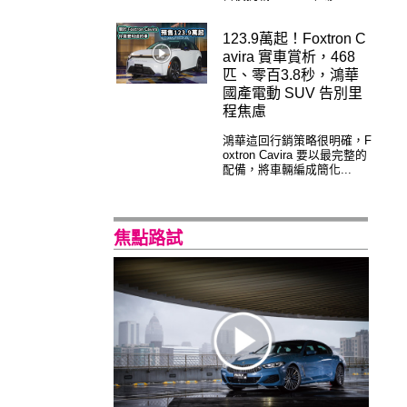
123.9萬起！Foxtron C
avira 實車賞析，468
匹、零百3.8秒，鴻華
國產電動 SUV 告別里
程焦慮
鴻華這回行銷策略很明確，F
oxtron Cavira 要以最完整的
配備，將車輛編成簡化...
焦點路試