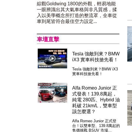
綜觀Goldwing 1800的外觀，輕易地能
一眼辨識出其大氣車格與非凡質感，揉
入以美學概念所打造的整流罩，全車從
車到尾皆符合最佳空力設定...
車壇直擊
Tesla 強敵到來？BMW
iX3 實車科技搶先看！
Tesla 強敵到來？BMW iX3
實車科技搶先看！
Alfa Romeo Junior 正
式發表！139.8萬起，
純電 280匹、Hybrid 油
耗破 21km/L，雙車型
該怎麼選？
Alfa Romeo Junior 正式登
台！以雙車型、139.8萬起的
售價挑戰 BSUV 市場...