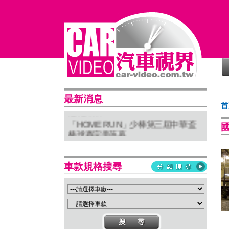
普利司通穩馭前行 四大系列改款齊發
最新消息
首
進化未來
「HOME RUN」少棒第三屆中華盃
棒球賽完美落幕
亞太首座 Stellantis Brand House 據
點台中亮相
車款規格搜尋
Suzuki 新北土城旗艦店盛大開幕
Isuzu屏東2S新據點開幕 強化南台灣
服務網絡