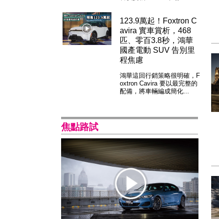
123.9萬起！Foxtron C
avira 實車賞析，468
匹、零百3.8秒，鴻華
國產電動 SUV 告別里
程焦慮
鴻華這回行銷策略很明確，F
oxtron Cavira 要以最完整的
配備，將車輛編成簡化...
焦點路試