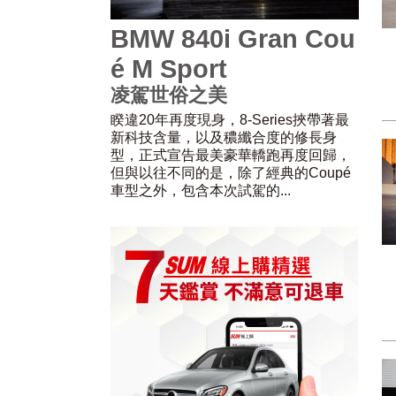
BMW 840i Gran Cou
é M Sport
凌駕世俗之美
睽違20年再度現身，8-Series挾帶著最
新科技含量，以及穠纖合度的修長身
型，正式宣告最美豪華轎跑再度回歸，
但與以往不同的是，除了經典的Coupé
車型之外，包含本次試駕的...