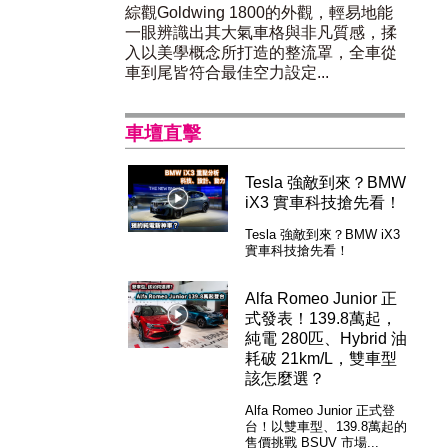
綜觀Goldwing 1800的外觀，輕易地能
一眼辨識出其大氣車格與非凡質感，揉
入以美學概念所打造的整流罩，全車從
車到尾皆符合最佳空力設定...
車壇直擊
Tesla 強敵到來？BMW
iX3 實車科技搶先看！
Tesla 強敵到來？BMW iX3
實車科技搶先看！
Alfa Romeo Junior 正
式發表！139.8萬起，
純電 280匹、Hybrid 油
耗破 21km/L，雙車型
該怎麼選？
Alfa Romeo Junior 正式登
台！以雙車型、139.8萬起的
售價挑戰 BSUV 市場...