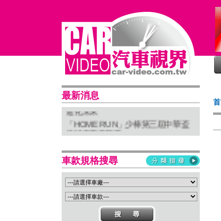
最新消息
普利司通穩馭前行 四大系列改款齊發
首
進化未來
「HOME RUN」少棒第三屆中華盃
棒球賽完美落幕
亞太首座 Stellantis Brand House 據
點台中亮相
車款規格搜尋
Suzuki 新北土城旗艦店盛大開幕
Isuzu屏東2S新據點開幕 強化南台灣
服務網絡