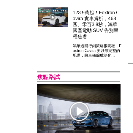
123.9萬起！Foxtron C
avira 實車賞析，468
匹、零百3.8秒，鴻華
國產電動 SUV 告別里
程焦慮
鴻華這回行銷策略很明確，F
oxtron Cavira 要以最完整的
配備，將車輛編成簡化...
焦點路試