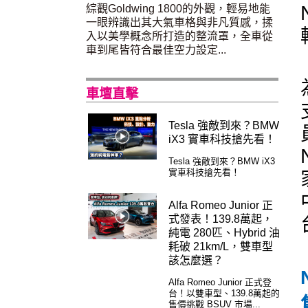
綜觀Goldwing 1800的外觀，輕易地能
一眼辨識出其大氣車格與非凡質感，揉
入以美學概念所打造的整流罩，全車從
車到尾皆符合最佳空力設定...
車壇直擊
Tesla 強敵到來？BMW
iX3 實車科技搶先看！
Tesla 強敵到來？BMW iX3
實車科技搶先看！
Alfa Romeo Junior 正
式發表！139.8萬起，
純電 280匹、Hybrid 油
耗破 21km/L，雙車型
該怎麼選？
Alfa Romeo Junior 正式登
台！以雙車型、139.8萬起的
售價挑戰 BSUV 市場...