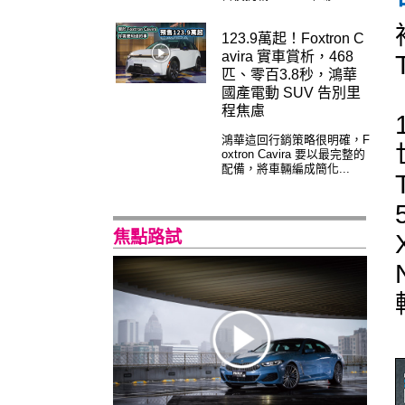
123.9萬起！Foxtron C
avira 實車賞析，468
匹、零百3.8秒，鴻華
國產電動 SUV 告別里
程焦慮
鴻華這回行銷策略很明確，F
oxtron Cavira 要以最完整的
配備，將車輛編成簡化...
焦點路試