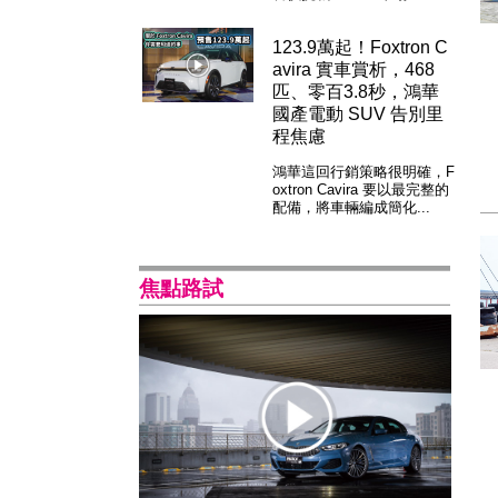
123.9萬起！Foxtron C
avira 實車賞析，468
匹、零百3.8秒，鴻華
國產電動 SUV 告別里
程焦慮
鴻華這回行銷策略很明確，F
oxtron Cavira 要以最完整的
配備，將車輛編成簡化...
焦點路試