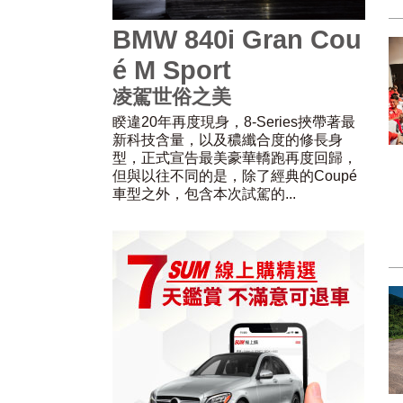
BMW 840i Gran Cou
é M Sport
凌駕世俗之美
睽違20年再度現身，8-Series挾帶著最
新科技含量，以及穠纖合度的修長身
型，正式宣告最美豪華轎跑再度回歸，
但與以往不同的是，除了經典的Coupé
車型之外，包含本次試駕的...