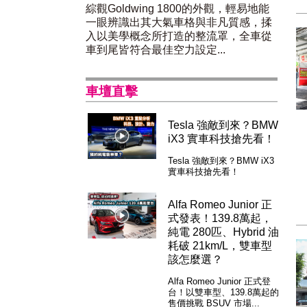
綜觀Goldwing 1800的外觀，輕易地能
一眼辨識出其大氣車格與非凡質感，揉
入以美學概念所打造的整流罩，全車從
車到尾皆符合最佳空力設定...
車壇直擊
Tesla 強敵到來？BMW
iX3 實車科技搶先看！
Tesla 強敵到來？BMW iX3
實車科技搶先看！
Alfa Romeo Junior 正
式發表！139.8萬起，
純電 280匹、Hybrid 油
耗破 21km/L，雙車型
該怎麼選？
Alfa Romeo Junior 正式登
台！以雙車型、139.8萬起的
售價挑戰 BSUV 市場...