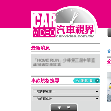
普利司通穩馭前行 四大系列改款齊發
最新消息
首
進化未來
「HOME RUN」少棒第三屆中華盃
棒球賽完美落幕
亞太首座 Stellantis Brand House 據
點台中亮相
Suzuki 新北土城旗艦店盛大開幕
車款規格搜尋
Isuzu屏東2S新據點開幕 強化南台灣
服務網絡