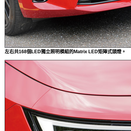
左右共168個LED獨立照明模組的Matrix LED矩陣式頭燈。