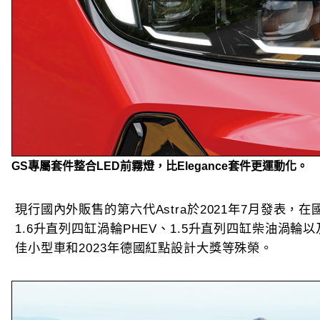
GS專屬套件整合LED前霧燈，比Elegance套件更運動化。
現行國內外販售的第六代Astra於2021年7月發表，
1.6升直列四缸渦輪PHEV、1.5升直列四缸柴油渦輪
佳小型車和2023年德國紅點設計大獎等殊榮。