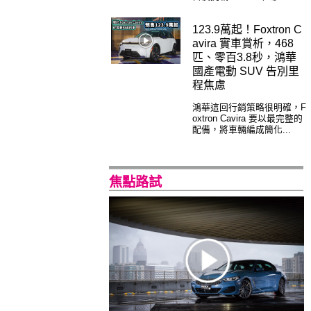
123.9萬起！Foxtron C
avira 實車賞析，468
匹、零百3.8秒，鴻華
國產電動 SUV 告別里
程焦慮
鴻華這回行銷策略很明確，F
oxtron Cavira 要以最完整的
配備，將車輛編成簡化...
焦點路試