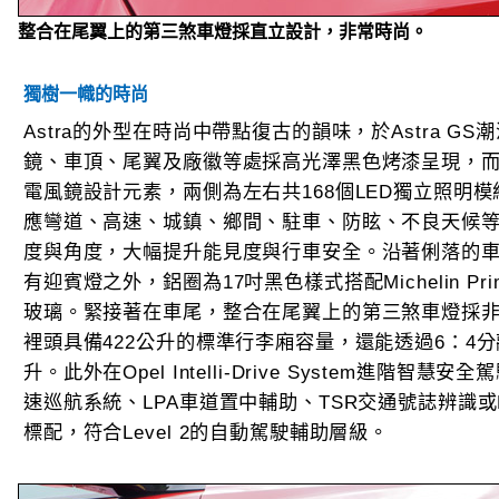
整合在尾翼上的第三煞車燈採直立設計，非常時尚。
獨樹一幟的時尚
Astra的外型在時尚中帶點復古的韻味，於Astra 
鏡、車頂、尾翼及廠徽等處採高光澤黑色烤漆呈現，而車頭
電風鏡設計元素，兩側為左右共168個LED獨立照明模組的
應彎道、高速、城鎮、鄉間、駐車、防眩、不良天候
度與角度，大幅提升能見度與行車安全。沿著俐落的
有迎賓燈之外，鋁圈為17吋黑色樣式搭配Michelin Pr
玻璃。緊接著在車尾，整合在尾翼上的第三煞車燈採
裡頭具備422公升的標準行李廂容量，還能透過6：4分
升。此外在Opel Intelli-Drive System進階
速巡航系統、LPA車道置中輔助、TSR交通號誌辨識
標配，符合Level 2的自動駕駛輔助層級。