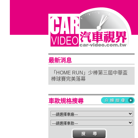
普利司通穩馭前行 四大系列改款齊發
進化未來
最新消息
「HOME RUN」少棒第三屆中華盃
棒球賽完美落幕
亞太首座 Stellantis Brand House 據
點台中亮相
Suzuki 新北土城旗艦店盛大開幕
車款規格搜尋
Isuzu屏東2S新據點開幕 強化南台灣
服務網絡