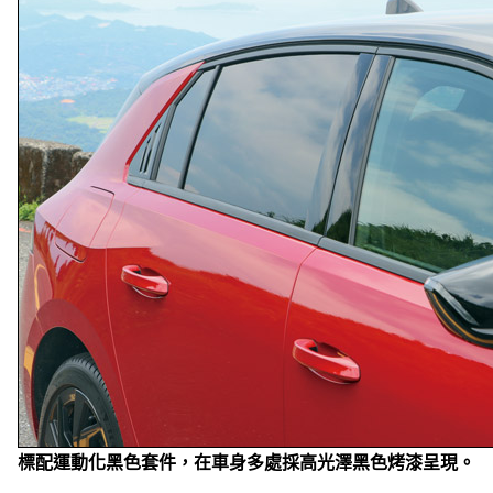
標配運動化黑色套件，在車身多處採高光澤黑色烤漆呈現。