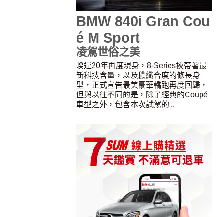
BMW 840i Gran Cou
é M Sport
凌駕世俗之美
睽違20年再度現身，8-Series挾帶著最
新科技含量，以及穠纖合度的修長身
型，正式宣告最美豪華轎跑再度回歸，
但與以往不同的是，除了經典的Coupé
車型之外，包含本次試駕的...