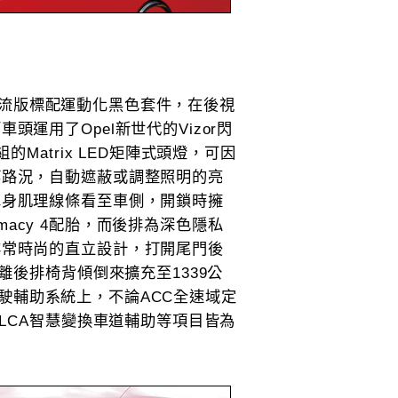
GS潮流版標配運動化黑色套件，在後視
運用了Opel新世代的Vizor閃
Matrix LED矩陣式頭燈，可因
等路況，自動遮蔽或調整照明的亮
車身肌理線條看至車側，開鎖時擁
imacy 4配胎，而後排為深色隱私
非常時尚的直立設計，打開尾門後
離後排椅背傾倒來擴充至1339公
智慧安全駕駛輔助系統上，不論ACC全速域定
或LCA智慧變換車道輔助等項目皆為