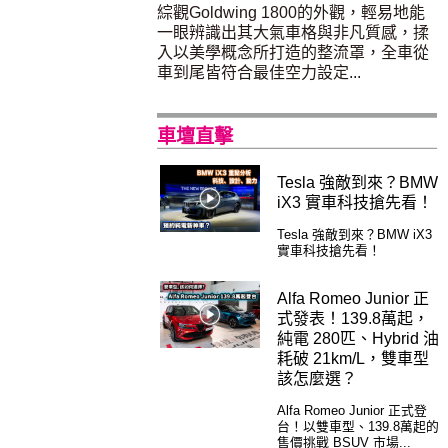
綜觀Goldwing 1800的外觀，輕易地能
一眼辨識出其大氣車格與非凡質感，揉
入以美學概念所打造的整流罩，全車從
車到尾皆符合最佳空力設定...
車壇直擊
Tesla 強敵到來？BMW
iX3 實車科技搶先看！
Tesla 強敵到來？BMW iX3
實車科技搶先看！
Alfa Romeo Junior 正
式發表！139.8萬起，
純電 280匹、Hybrid 油
耗破 21km/L，雙車型
該怎麼選？
Alfa Romeo Junior 正式登
台！以雙車型、139.8萬起的
售價挑戰 BSUV 市場...