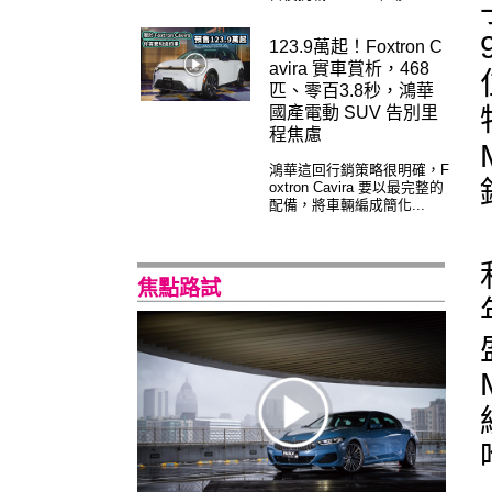
123.9萬起！Foxtron C
avira 實車賞析，468
匹、零百3.8秒，鴻華
國產電動 SUV 告別里
程焦慮
鴻華這回行銷策略很明確，F
oxtron Cavira 要以最完整的
配備，將車輛編成簡化...
焦點路試