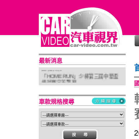
普利司通穩馭前行 四大系列改款齊發
最新消息
進化未來
「HOME RUN」少棒第三屆中華盃
棒球賽完美落幕
亞太首座 Stellantis Brand House 據
點台中亮相
車款規格搜尋
Suzuki 新北土城旗艦店盛大開幕
Isuzu屏東2S新據點開幕 強化南台灣
服務網絡
2