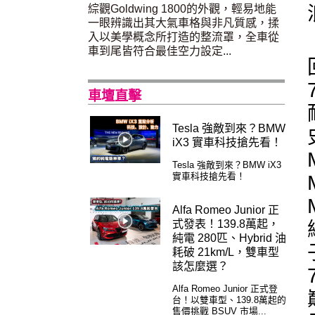
綜觀Goldwing 1800的外觀，輕易地能
一眼辨識出其大氣車格與非凡質感，揉
入以美學概念所打造的整流罩，全車從
車到尾皆符合最佳空力設定...
車壇直擊
Tesla 強敵到來？BMW
iX3 實車科技搶先看！
Tesla 強敵到來？BMW iX3
實車科技搶先看！
Alfa Romeo Junior 正
式發表！139.8萬起，
純電 280匹、Hybrid 油
耗破 21km/L，雙車型
該怎麼選？
Alfa Romeo Junior 正式登
台！以雙車型、139.8萬起的
售價挑戰 BSUV 市場...