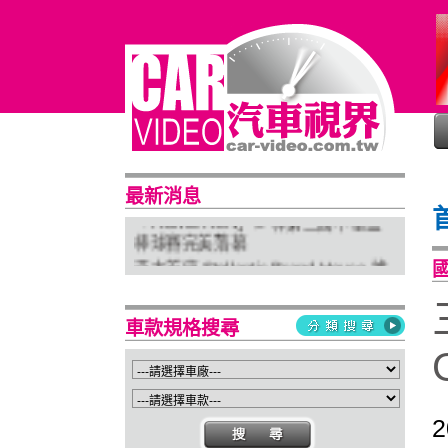
普利司通穩馭前行 四大系列改款齊發
進化未來
最新消息
「HOME RUN」少棒第三屆中華盃
棒球賽完美落幕
亞太首座 Stellantis Brand House 據
點台中亮相
Suzuki 新北土城旗艦店盛大開幕
Isuzu屏東2S新據點開幕 強化南台灣
車款規格搜尋
服務網絡
2