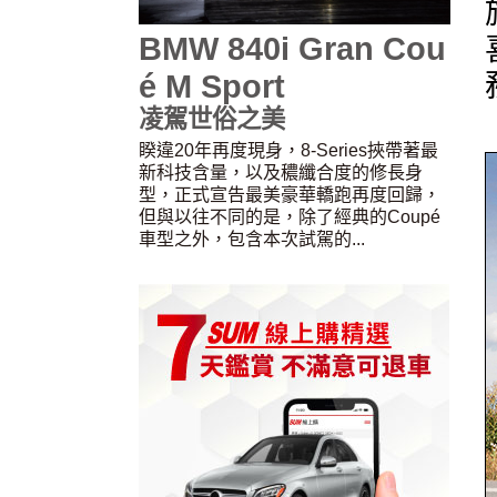
BMW 840i Gran Cou
é M Sport
凌駕世俗之美
睽違20年再度現身，8-Series挾帶著最
新科技含量，以及穠纖合度的修長身
型，正式宣告最美豪華轎跑再度回歸，
但與以往不同的是，除了經典的Coupé
車型之外，包含本次試駕的...