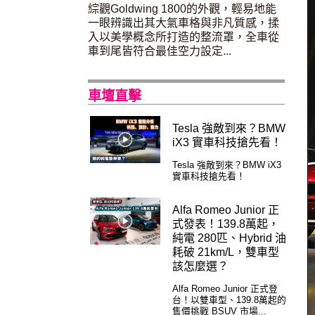
綜觀Goldwing 1800的外觀，輕易地能
一眼辨識出其大氣車格與非凡質感，揉
入以美學概念所打造的整流罩，全車從
車到尾皆符合最佳空力設定...
車壇直擊
Tesla 強敵到來？BMW
iX3 實車科技搶先看！
Tesla 強敵到來？BMW iX3
實車科技搶先看！
Alfa Romeo Junior 正
式發表！139.8萬起，
純電 280匹、Hybrid 油
耗破 21km/L，雙車型
該怎麼選？
Alfa Romeo Junior 正式登
台！以雙車型、139.8萬起的
售價挑戰 BSUV 市場...