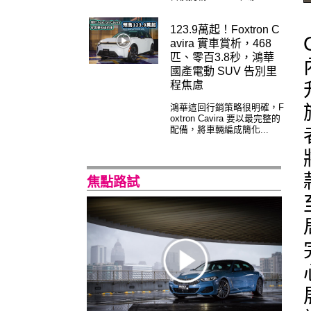
123.9萬起！Foxtron C
avira 實車賞析，468
匹、零百3.8秒，鴻華
國產電動 SUV 告別里
程焦慮
鴻華這回行銷策略很明確，F
oxtron Cavira 要以最完整的
配備，將車輛編成簡化...
焦點路試