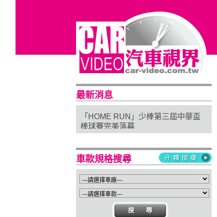
普利司通穩馭前行 四大系列改款齊發
最新消息
進化未來
「HOME RUN」少棒第三屆中華盃
棒球賽完美落幕
亞太首座 Stellantis Brand House 據
點台中亮相
Suzuki 新北土城旗艦店盛大開幕
車款規格搜尋
Isuzu屏東2S新據點開幕 強化南台灣
服務網絡