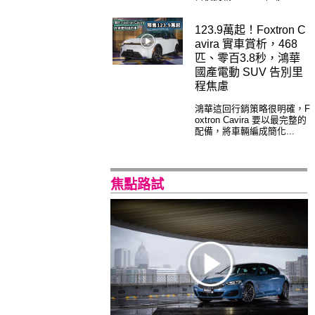
123.9萬起！Foxtron C
avira 實車賞析，468
匹、零百3.8秒，鴻華
國產電動 SUV 告別里
程焦慮
鴻華這回行銷策略很明確，F
oxtron Cavira 要以最完整的
配備，將車輛編成簡化...
焦點路試