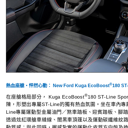
®
熱血座艙‧怦然心動： New Ford Kuga EcoBoost
180 S
®
在座艙格局部分， Kuga EcoBoost
180 ST-Line
陳，形塑出專屬ST-Line的獨有熱血氛圍。坐在車內
Line專屬運動型金屬油門／煞車踏板、迎賓踏板、腳
透過炫紅環艙車縫線、闇黑車頂篷以及運動碳纖維紋
動質感；與此同時，握感紮實的運動化皮質方向盤及