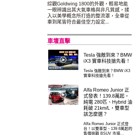
綜觀Goldwing 1800的外觀，輕易地能
一眼辨識出其大氣車格與非凡質感，揉
入以美學概念所打造的整流罩，全車從
車到尾皆符合最佳空力設定...
車壇直擊
Tesla 強敵到來？BMW
iX3 實車科技搶先看！
Tesla 強敵到來？BMW iX3
實車科技搶先看！
Alfa Romeo Junior 正
式發表！139.8萬起，
純電 280匹、Hybrid 油
耗破 21km/L，雙車型
該怎麼選？
Alfa Romeo Junior 正式登
台！以雙車型、139.8萬起的
售價挑戰 BSUV 市場...