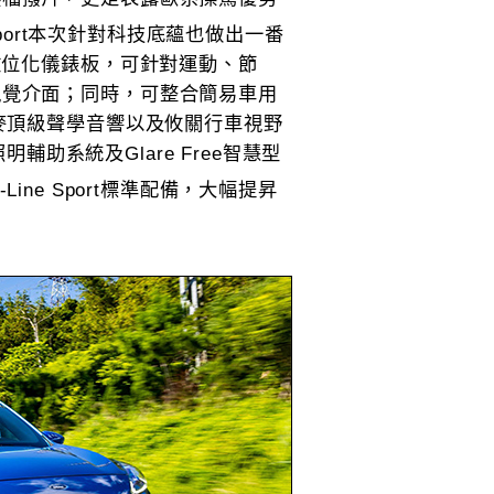
ne Sport本次針對科技底蘊也做出一番
數位化儀錶板，可針對運動、節
視覺介面；同時，可整合簡易車用
丹麥頂級聲學音響以及攸關行車視野
明輔助系統及Glare Free智慧型
ST-Line Sport標準配備，大幅提昇