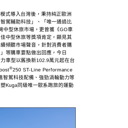
動力」模式導入台灣後，秉持純正歐洲
先智駕輔助科技」、「唯一通過比
台灣中型休旅市場，更曾獲《GO車
最佳中型休旅等獎項肯定，顯見其
持續傾聽市場聲音，針對消費者購
件」等購車要點做出回應，今日
ne雙動力車型以舊換新102.9萬元起在台
®
oost
250 ST-Line Performance
先進智駕科技配備、強勁渦輪動力等
塑Kuga同級唯一歐系跑旅的運動