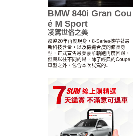
BMW 840i Gran Cou
é M Sport
凌駕世俗之美
睽違20年再度現身，8-Series挾帶著最
新科技含量，以及穠纖合度的修長身
型，正式宣告最美豪華轎跑再度回歸，
但與以往不同的是，除了經典的Coupé
車型之外，包含本次試駕的...