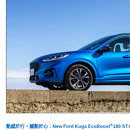
®
動感於行‧撼動於心：New Ford Kuga EcoBoost
180 S