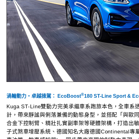
®
渦輪動力‧卓越操駕： EcoBoost
180 ST-Line Sport & E
Kuga ST-Line雙動力完美承繼車系跑旅本色，全車
計，帶來靜謐與俐落兼備的動態身型，並搭配「與歐
合金下控制臂、精壯扎實副車架等硬體架構，打造出敏
子式煞車增壓系統、德國知名大廠德國Continenta