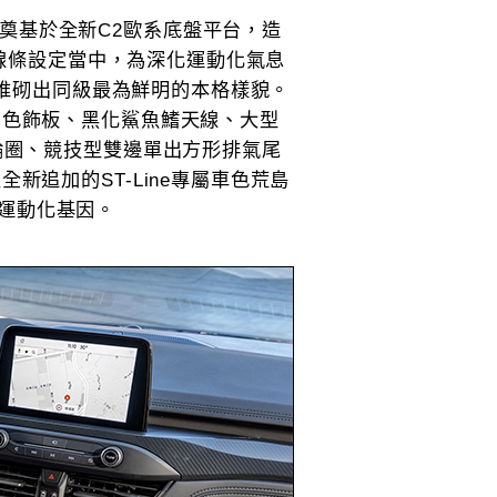
 Sport奠基於全新C2歐系底盤平台，造
身線條設定當中，為深化運動化氣息
，堆砌出同級最為鮮明的本格樣貌。
同色飾板、黑化鯊魚鰭天線、大型
輪圈、競技型雙邊單出方形排氣尾
追加的ST-Line專屬車色荒島
顯家族運動化基因。