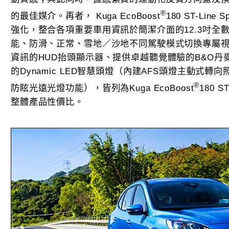
®
的最佳媒介。再者， Kuga EcoBoost
180 ST-Li
強化，整合各項重要車用資訊於簡潔介面的12.3吋全
能、防滑、正常、雪地／沙地不同駕駛模式切換專屬
資訊的HUD抬頭顯示器、提供卓越聽覺體驗的B&O
的Dynamic LED智慧頭燈（內建AFS頭燈主動式轉向照
®
防眩光遠光燈功能），皆列為Kuga EcoBoost
180 
整體產品性價比。