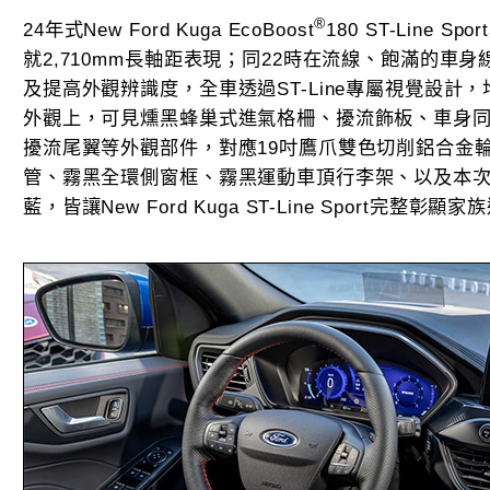
®
24年式New Ford Kuga EcoBoost
180 ST-Line
就2,710mm長軸距表現；同22時在流線、飽滿的車
及提高外觀辨識度，全車透過ST-Line專屬視覺設計
外觀上，可見燻黑蜂巢式進氣格柵、擾流飾板、車身
擾流尾翼等外觀部件，對應19吋鷹爪雙色切削鋁合金
管、霧黑全環側窗框、霧黑運動車頂行李架、以及本次全新
藍，皆讓New Ford Kuga ST-Line Sport完整彰