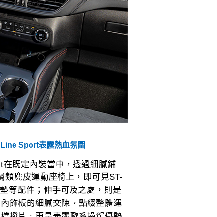
T-Line Sport表露熱血氛圍
 Sport在既定內裝當中，透過細膩鋪
專屬類麂皮運動座椅上，即可見ST-
踏墊等配件；伸手可及之處，則是
路內飾板的細膩交陳，點綴整體運
換檔撥片，更是表露歐系操駕優勢