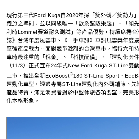
現行第三代Ford Kuga自2020年採「雙外觀／雙
跑旅之準則，並以同級唯一「歐系駕馭樂趣」、「領
利時Lommel賽道耐久測試」等產品優勢，持續席捲
誌》台灣年度風雲車、《一手車訊》車訊風雲獎年度
堅強產品戰力。面對競爭激烈的台灣車市，福特六和
車時最注重的「稅金」、「科技配備」、「運動化套
（11/3）正式宣布24年式New Ford Kuga ST-Li
®
上市，推出全新EcoBoost
180 ST-Line Sport、EcoB
運動化車型，透過專屬ST-Line運動化內外觀鋪陳、
產品特質，滿足消費者對於中型休旅各項要望，完美形
化本格形象。