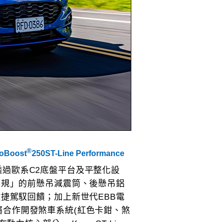
®
coBoost
250ST-Line Performance
系透過歐系C2底盤平台及平整化設
同規」的前懸吊減震筒、後懸吊鋁
捷駕馭回饋；加上新世代EBB電
l專屬合作開發煞車系統(紅色卡鉗、煞