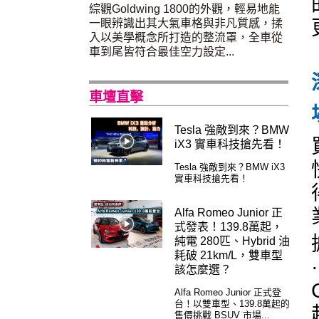
綜觀Goldwing 1800的外觀，輕易地能
一眼辨識出其大氣車格與非凡質感，揉
入以美學概念所打造的整流罩，全車從
車到尾皆符合最佳空力設定...
車壇直擊
Tesla 強敵到來？BMW
iX3 實車科技搶先看！
Tesla 強敵到來？BMW iX3
實車科技搶先看！
Alfa Romeo Junior 正
式發表！139.8萬起，
純電 280匹、Hybrid 油
耗破 21km/L，雙車型
該怎麼選？
Alfa Romeo Junior 正式登
台！以雙車型、139.8萬起的
售價挑戰 BSUV 市場...