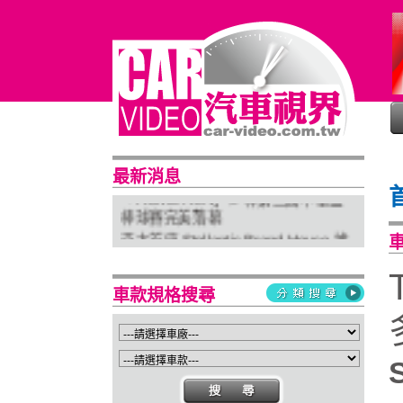
普利司通穩馭前行 四大系列改款齊發
進化未來
最新消息
「HOME RUN」少棒第三屆中華盃
棒球賽完美落幕
亞太首座 Stellantis Brand House 據
點台中亮相
Suzuki 新北土城旗艦店盛大開幕
車款規格搜尋
Isuzu屏東2S新據點開幕 強化南台灣
服務網絡