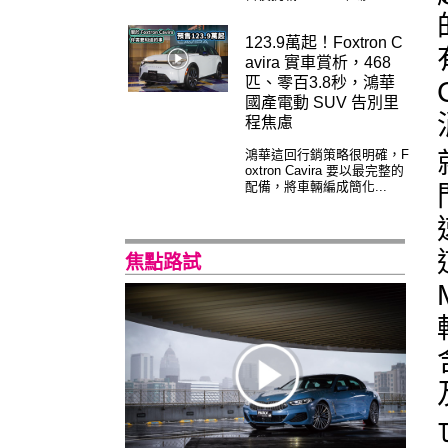
123.9萬起！Foxtron C
avira 實車賞析，468
匹、零百3.8秒，鴻華
國產電動 SUV 告別里
程焦慮
鴻華這回行銷策略很明確，F
oxtron Cavira 要以最完整的
配備，將車輛編成簡化...
焦點路試