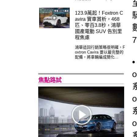
123.9萬起！Foxtron C
avira 實車賞析，468
匹、零百3.8秒，鴻華
國產電動 SUV 告別里
程焦慮
鴻華這回行銷策略很明確，F
oxtron Cavira 要以最完整的
配備，將車輛編成簡化...
焦點路試