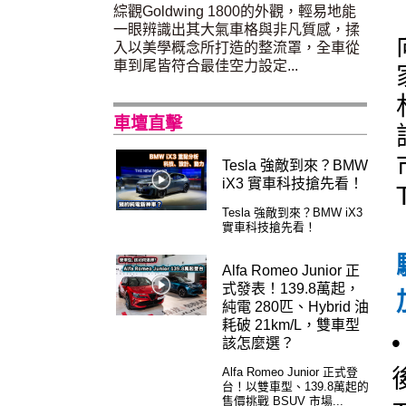
綜觀Goldwing 1800的外觀，輕易地能
一眼辨識出其大氣車格與非凡質感，揉
入以美學概念所打造的整流罩，全車從
車到尾皆符合最佳空力設定...
車壇直擊
Tesla 強敵到來？BMW
iX3 實車科技搶先看！
Tesla 強敵到來？BMW iX3
實車科技搶先看！
Alfa Romeo Junior 正
式發表！139.8萬起，
純電 280匹、Hybrid 油
耗破 21km/L，雙車型
該怎麼選？
Alfa Romeo Junior 正式登
台！以雙車型、139.8萬起的
售價挑戰 BSUV 市場...