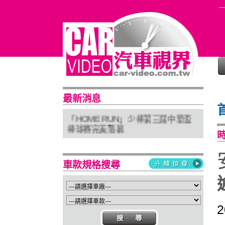
普利司通穩馭前行 四大系列改款齊發
最新消息
進化未來
「HOME RUN」少棒第三屆中華盃
棒球賽完美落幕
亞太首座 Stellantis Brand House 據
點台中亮相
Suzuki 新北土城旗艦店盛大開幕
車款規格搜尋
Isuzu屏東2S新據點開幕 強化南台灣
服務網絡
2