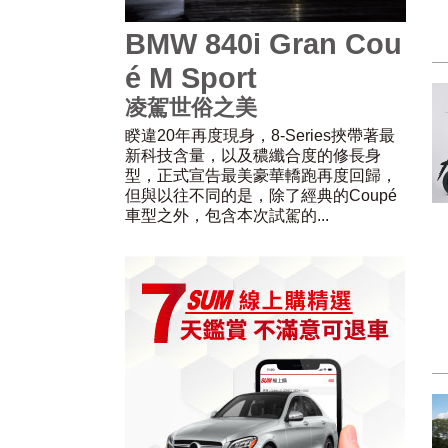
BMW 840i Gran Cou
é M Sport
凌駕世俗之美
睽違20年再度現身，8-Series挾帶著最
新科技含量，以及穠纖合度的修長身
型，正式宣告最美豪華轎跑再度回歸，
但與以往不同的是，除了經典的Coupé
車型之外，包含本次試駕的...