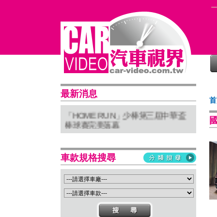
普利司通穩馭前行 四大系列改款齊發
最新消息
進化未來
首
「HOME RUN」少棒第三屆中華盃
棒球賽完美落幕
亞太首座 Stellantis Brand House 據
點台中亮相
Suzuki 新北土城旗艦店盛大開幕
車款規格搜尋
Isuzu屏東2S新據點開幕 強化南台灣
服務網絡