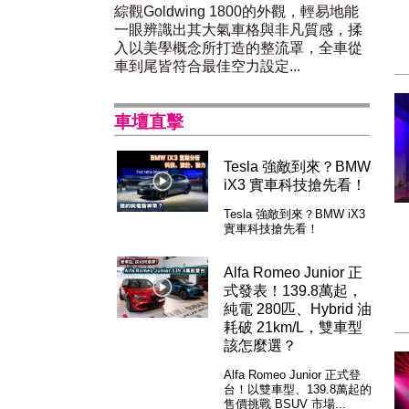
綜觀Goldwing 1800的外觀，輕易地能
一眼辨識出其大氣車格與非凡質感，揉
入以美學概念所打造的整流罩，全車從
車到尾皆符合最佳空力設定...
車壇直擊
Tesla 強敵到來？BMW
iX3 實車科技搶先看！
Tesla 強敵到來？BMW iX3
實車科技搶先看！
Alfa Romeo Junior 正
式發表！139.8萬起，
純電 280匹、Hybrid 油
耗破 21km/L，雙車型
該怎麼選？
Alfa Romeo Junior 正式登
台！以雙車型、139.8萬起的
售價挑戰 BSUV 市場...