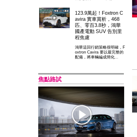
123.9萬起！Foxtron C
avira 實車賞析，468
匹、零百3.8秒，鴻華
國產電動 SUV 告別里
程焦慮
鴻華這回行銷策略很明確，F
oxtron Cavira 要以最完整的
配備，將車輛編成簡化...
焦點路試