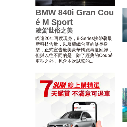
BMW 840i Gran Cou
é M Sport
凌駕世俗之美
睽違20年再度現身，8-Series挾帶著最
新科技含量，以及穠纖合度的修長身
型，正式宣告最美豪華轎跑再度回歸，
但與以往不同的是，除了經典的Coupé
車型之外，包含本次試駕的...