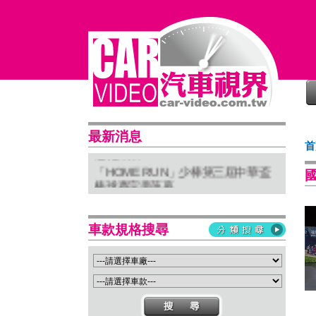
普利司通穩馭前行 四大系列改款齊發
最新消息
首
進化未來
「HOME RUN」少棒第三屆中華盃
棒球賽完美落幕
亞太首座 Stellantis Brand House 據
點台中亮相
Suzuki 新北土城旗艦店盛大開幕
車款規格搜尋
Isuzu屏東2S新據點開幕 強化南台灣
服務網絡