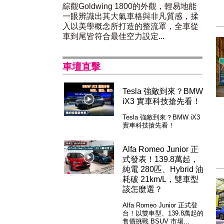
綜觀Goldwing 1800的外觀，輕易地能
一眼辨識出其大氣車格與非凡質感，揉
入以美學概念所打造的整流罩，全車從
車到尾皆符合最佳空力設定...
車壇直擊
Tesla 強敵到來？BMW
iX3 實車科技搶先看！
Tesla 強敵到來？BMW iX3
實車科技搶先看！
Alfa Romeo Junior 正
式發表！139.8萬起，
純電 280匹、Hybrid 油
耗破 21km/L，雙車型
該怎麼選？
Alfa Romeo Junior 正式登
台！以雙車型、139.8萬起的
售價挑戰 BSUV 市場...