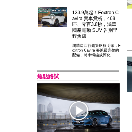
123.9萬起！Foxtron C
avira 實車賞析，468
匹、零百3.8秒，鴻華
國產電動 SUV 告別里
程焦慮
鴻華這回行銷策略很明確，F
oxtron Cavira 要以最完整的
配備，將車輛編成簡化...
焦點路試