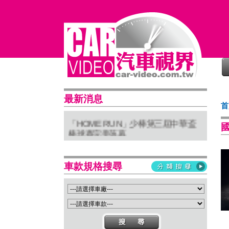
普利司通穩馭前行 四大系列改款齊發
最新消息
首
進化未來
「HOME RUN」少棒第三屆中華盃
棒球賽完美落幕
亞太首座 Stellantis Brand House 據
點台中亮相
Suzuki 新北土城旗艦店盛大開幕
車款規格搜尋
Isuzu屏東2S新據點開幕 強化南台灣
服務網絡