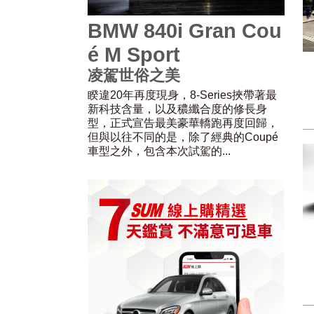
BMW 840i Gran Cou
é M Sport
凌駕世俗之美
睽違20年再度現身，8-Series挾帶著最
新科技含量，以及穠纖合度的修長身
型，正式宣告最美豪華轎跑再度回歸，
但與以往不同的是，除了經典的Coupé
車型之外，包含本次試駕的...