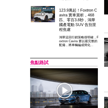
123.9萬起！Foxtron C
avira 實車賞析，468
匹、零百3.8秒，鴻華
國產電動 SUV 告別里
程焦慮
鴻華這回行銷策略很明確，F
oxtron Cavira 要以最完整的
配備，將車輛編成簡化...
焦點路試