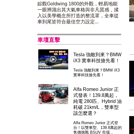
綜觀Goldwing 1800的外觀，輕易地能
一眼辨識出其大氣車格與非凡質感，揉
入以美學概念所打造的整流罩，全車從
車到尾皆符合最佳空力設定...
車壇直擊
Tesla 強敵到來？BMW
iX3 實車科技搶先看！
Tesla 強敵到來？BMW iX3
實車科技搶先看！
Alfa Romeo Junior 正
式發表！139.8萬起，
純電 280匹、Hybrid 油
耗破 21km/L，雙車型
該怎麼選？
Alfa Romeo Junior 正式登
台！以雙車型、139.8萬起的
售價挑戰 BSUV 市場...