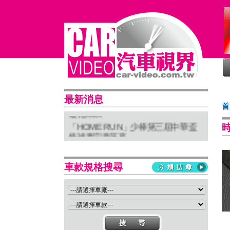
最新消息
普利司通穩馭前行 四大系列改款齊發
首
進化未來
「HOME RUN」少棒第三屆中華盃
棒球賽完美落幕
亞太首座 Stellantis Brand House 據
點台中亮相
車款規格搜尋
Suzuki 新北土城旗艦店盛大開幕
Isuzu屏東2S新據點開幕 強化南台灣
服務網絡