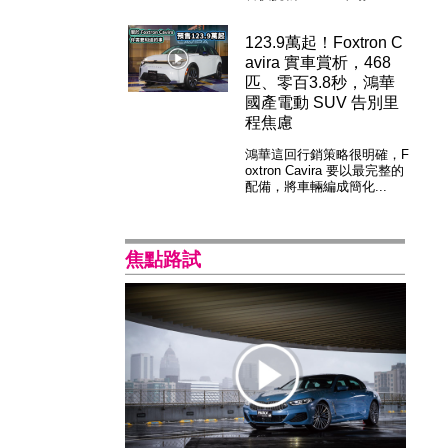
123.9萬起！Foxtron C
avira 實車賞析，468
匹、零百3.8秒，鴻華
國產電動 SUV 告別里
程焦慮
鴻華這回行銷策略很明確，F
oxtron Cavira 要以最完整的
配備，將車輛編成簡化...
焦點路試