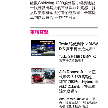
綜觀Goldwing 1800的外觀，輕易地能
一眼辨識出其大氣車格與非凡質感，揉
入以美學概念所打造的整流罩，全車從
車到尾皆符合最佳空力設定...
車壇直擊
Tesla 強敵到來？BMW
iX3 實車科技搶先看！
Tesla 強敵到來？BMW iX3
實車科技搶先看！
Alfa Romeo Junior 正
式發表！139.8萬起，
純電 280匹、Hybrid 油
耗破 21km/L，雙車型
該怎麼選？
Alfa Romeo Junior 正式登
台！以雙車型、139.8萬起的
售價挑戰 BSUV 市場...