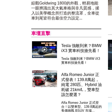
綜觀Goldwing 1800的外觀，輕易地能
一眼辨識出其大氣車格與非凡質感，揉
入以美學概念所打造的整流罩，全車從
車到尾皆符合最佳空力設定...
車壇直擊
Tesla 強敵到來？BMW
iX3 實車科技搶先看！
Tesla 強敵到來？BMW iX3
實車科技搶先看！
Alfa Romeo Junior 正
式發表！139.8萬起，
純電 280匹、Hybrid 油
耗破 21km/L，雙車型
該怎麼選？
Alfa Romeo Junior 正式登
台！以雙車型、139.8萬起的
售價挑戰 BSUV 市場...