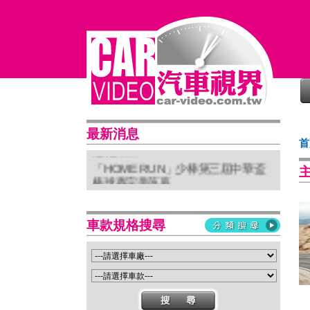
普利司通穩馭前行 四大系列改款齊發
最新消息
首
進化未來
「HOME RUN」少棒第三屆中華盃
棒球賽完美落幕
亞太首座 Stellantis Brand House 據
點台中亮相
車款規格搜尋
Suzuki 新北土城旗艦店盛大開幕
Isuzu屏東2S新據點開幕 強化南台灣
服務網絡