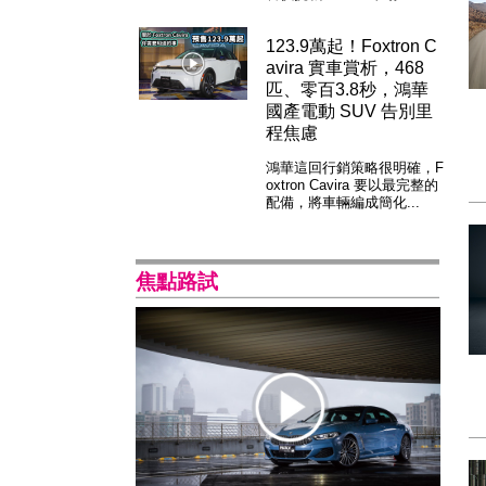
123.9萬起！Foxtron C
avira 實車賞析，468
匹、零百3.8秒，鴻華
國產電動 SUV 告別里
程焦慮
鴻華這回行銷策略很明確，F
oxtron Cavira 要以最完整的
配備，將車輛編成簡化...
焦點路試