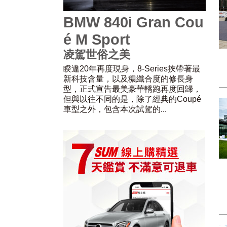
BMW 840i Gran Cou
é M Sport
凌駕世俗之美
睽違20年再度現身，8-Series挾帶著最
新科技含量，以及穠纖合度的修長身
型，正式宣告最美豪華轎跑再度回歸，
但與以往不同的是，除了經典的Coupé
車型之外，包含本次試駕的...